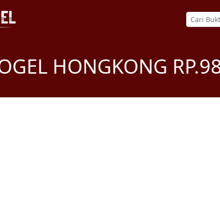
TOGEL HONGKONG RP.98