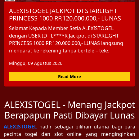
ALEXISTOGEL JACKPOT DI STARLIGHT
PRINCESS 1000 RP.120.000.000,- LUNAS
Selamat Kepada Member Setia ALEXISTOGEL
dengan USER ID : L****R Jackpot di STARLIGHT
PRINCESS 1000 RP.120.000.000,- LUNAS langsung
mendarat ke rekening tanpa bertele – tele.
Minggu, 09 Agustus 2026
Read More
ALEXISTOGEL - Menang Jackpot
Berapapun Pasti Dibayar Lunas
ALEXISTOGEL
hadir sebagai pilihan utama bagi para
pecinta togel dan slot online yang menginginkan