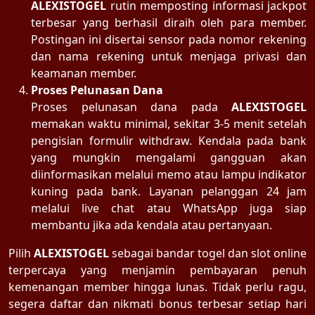
ALEXISTOGEL
rutin memposting informasi jackpot
terbesar yang berhasil diraih oleh para member.
Postingan ini disertai sensor pada nomor rekening
dan nama rekening untuk menjaga privasi dan
keamanan member.
Proses Pelunasan Dana
Proses pelunasan dana pada
ALEXISTOGEL
memakan waktu minimal, sekitar 3-5 menit setelah
pengisian formulir withdraw. Kendala pada bank
yang mungkin mengalami gangguan akan
diinformasikan melalui memo atau lampu indikator
kuning pada bank. Layanan pelanggan 24 jam
melalui live chat atau WhatsApp juga siap
membantu jika ada kendala atau pertanyaan.
Pilih
ALEXISTOGEL
sebagai bandar togel dan slot online
terpercaya yang menjamin pembayaran penuh
kemenangan member hingga lunas. Tidak perlu ragu,
segera daftar dan nikmati bonus terbesar setiap hari