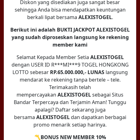
Diskon yang disediakan juga sangat besar
sehingga Anda bisa mendapatkan keuntungan
berkali lipat bersama
ALEXISTOGEL
.
Berikut ini adalah BUKTI JACKPOT ALEXISTOGEL
yang sudah diproseskan langsung ke rekening
member kami
Selamat Kepada Member Setia
ALEXISTOGEL
dengan USER ID R***MI***9 TOGEL HONGKONG
LOTTO sebesar
RP.65.000.000,- LUNAS
langsung
mendarat ke rekening tanpa bertele – tele.
Terimakasih telah
mempercayakan
ALEXISTOGEL
sebagai Situs
Bandar Terpercaya dan Terjamin Aman! Tunggu
apalagi? Daftar sekarang juga
bersama
ALEXISTOGEL
dan dapatkan berbagai
promo menarik setiap harinya.
〽️BONUS NEW MEMBER 10%