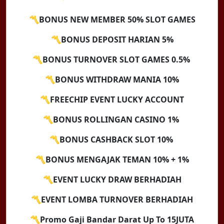
〽️BONUS NEW MEMBER 50% SLOT GAMES
〽️BONUS DEPOSIT HARIAN 5%
〽️BONUS TURNOVER SLOT GAMES 0.5%
〽️BONUS WITHDRAW MANIA 10%
〽️FREECHIP EVENT LUCKY ACCOUNT
〽️BONUS ROLLINGAN CASINO 1%
〽️BONUS CASHBACK SLOT 10%
〽️BONUS MENGAJAK TEMAN 10% + 1%
〽️EVENT LUCKY DRAW BERHADIAH
〽️EVENT LOMBA TURNOVER BERHADIAH
〽️Promo Gaji Bandar Darat Up To 15JUTA