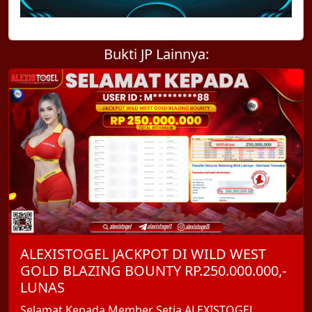
Bukti JP Lainnya:
ALEXISTOGEL JACKPOT DI WILD WEST
GOLD BLAZING BOUNTY RP.250.000.000,-
LUNAS
Selamat Kepada Member Setia ALEXISTOGEL