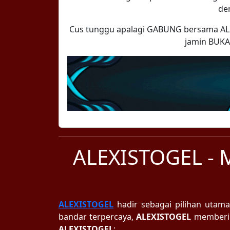
de
Cus tunggu apalagi GABUNG bersama AL
jamin BUKA
ALEXISTOGEL - M
ALEXISTOGEL
hadir sebagai pilihan utama
bandar terpercaya,
ALEXISTOGEL
memberik
ALEXISTOGEL
: