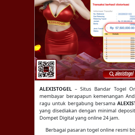
ALEXISTOGEL
– Situs Bandar Togel Onl
membayar berapapun kemenangan Anda. 
ragu untuk bergabung bersama
ALEXIS
yang disediakan dengan minimal deposit 
Dompet Digital yang online 24 jam.
Berbagai pasaran togel online resmi bi