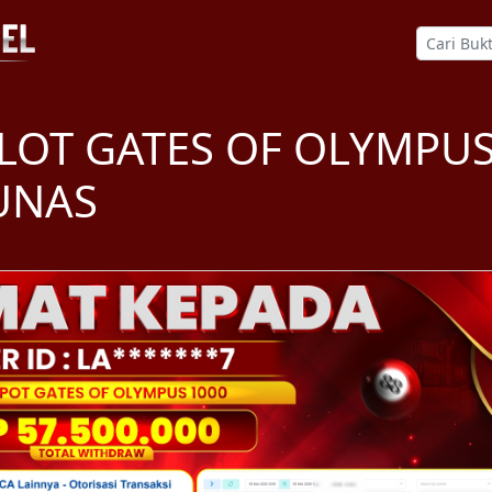
SLOT GATES OF OLYMPUS
LUNAS