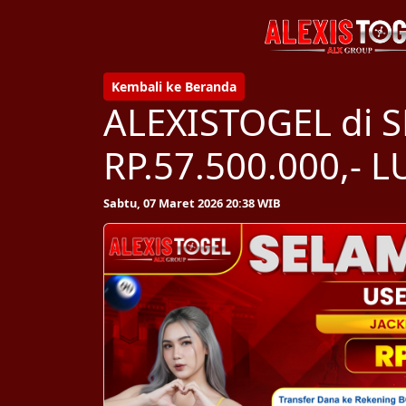
Kembali ke Beranda
ALEXISTOGEL di 
RP.57.500.000,- 
Sabtu, 07 Maret 2026 20:38 WIB