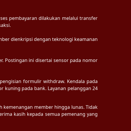
es pembayaran dilakukan melalui transfer
aksi.
ember dienkripsi dengan teknologi keamanan
r. Postingan ini disertai sensor pada nomor
pengisian formulir withdraw. Kendala pada
r kuning pada bank. Layanan pelanggan 24
nuh kemenangan member hingga lunas. Tidak
Terima kasih kepada semua pemenang yang