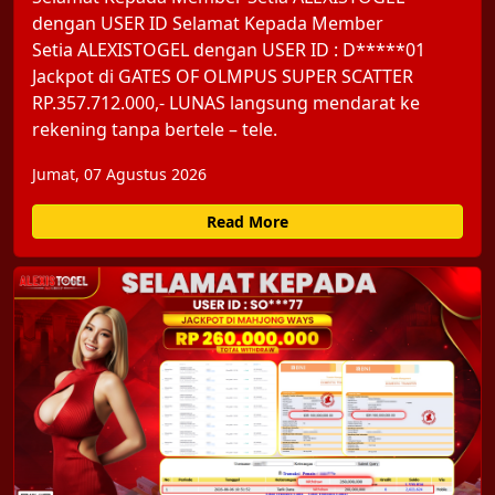
dengan USER ID Selamat Kepada Member
Setia ALEXISTOGEL dengan USER ID : D*****01
Jackpot di GATES OF OLMPUS SUPER SCATTER
RP.357.712.000,- LUNAS langsung mendarat ke
rekening tanpa bertele – tele.
Jumat, 07 Agustus 2026
Read More