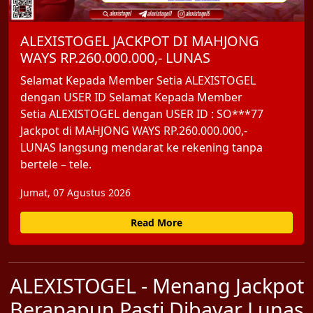
ALEXISTOGEL JACKPOT DI MAHJONG
WAYS RP.260.000.000,- LUNAS
Selamat Kepada Member Setia ALEXISTOGEL
dengan USER ID Selamat Kepada Member
Setia ALEXISTOGEL dengan USER ID : SO***77
Jackpot di MAHJONG WAYS RP.260.000.000,-
LUNAS langsung mendarat ke rekening tanpa
bertele – tele.
Jumat, 07 Agustus 2026
Read More
ALEXISTOGEL - Menang Jackpot
Berapapun Pasti Dibayar Lunas