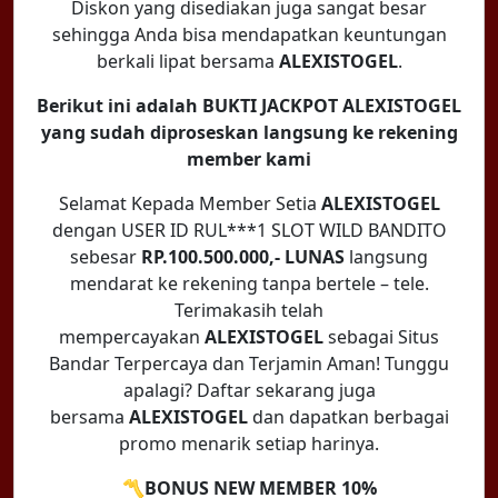
Diskon yang disediakan juga sangat besar
sehingga Anda bisa mendapatkan keuntungan
berkali lipat bersama
ALEXISTOGEL
.
Berikut ini adalah BUKTI JACKPOT ALEXISTOGEL
yang sudah diproseskan langsung ke rekening
member kami
Selamat Kepada Member Setia
ALEXISTOGEL
dengan USER ID RUL***1 SLOT WILD BANDITO
sebesar
RP.100.500.000,- LUNAS
langsung
mendarat ke rekening tanpa bertele – tele.
Terimakasih telah
mempercayakan
ALEXISTOGEL
sebagai Situs
Bandar Terpercaya dan Terjamin Aman! Tunggu
apalagi? Daftar sekarang juga
bersama
ALEXISTOGEL
dan dapatkan berbagai
promo menarik setiap harinya.
〽️BONUS NEW MEMBER 10%