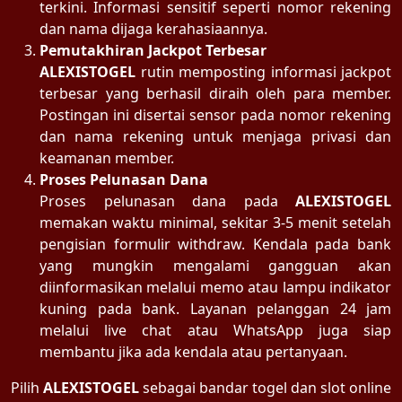
terkini. Informasi sensitif seperti nomor rekening
dan nama dijaga kerahasiaannya.
Pemutakhiran Jackpot Terbesar
ALEXISTOGEL
rutin memposting informasi jackpot
terbesar yang berhasil diraih oleh para member.
Postingan ini disertai sensor pada nomor rekening
dan nama rekening untuk menjaga privasi dan
keamanan member.
Proses Pelunasan Dana
Proses pelunasan dana pada
ALEXISTOGEL
memakan waktu minimal, sekitar 3-5 menit setelah
pengisian formulir withdraw. Kendala pada bank
yang mungkin mengalami gangguan akan
diinformasikan melalui memo atau lampu indikator
kuning pada bank. Layanan pelanggan 24 jam
melalui live chat atau WhatsApp juga siap
membantu jika ada kendala atau pertanyaan.
Pilih
ALEXISTOGEL
sebagai bandar togel dan slot online