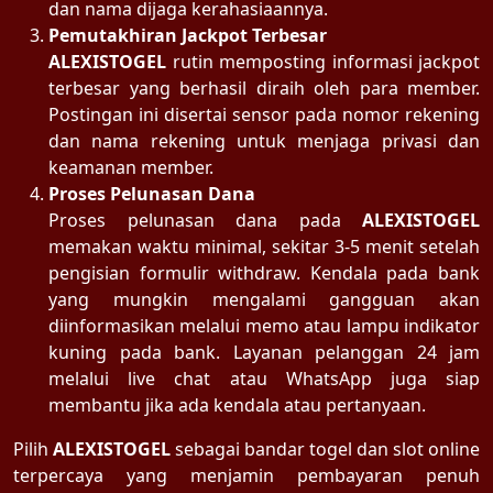
dan nama dijaga kerahasiaannya.
Pemutakhiran Jackpot Terbesar
ALEXISTOGEL
rutin memposting informasi jackpot
terbesar yang berhasil diraih oleh para member.
Postingan ini disertai sensor pada nomor rekening
dan nama rekening untuk menjaga privasi dan
keamanan member.
Proses Pelunasan Dana
Proses pelunasan dana pada
ALEXISTOGEL
memakan waktu minimal, sekitar 3-5 menit setelah
pengisian formulir withdraw. Kendala pada bank
yang mungkin mengalami gangguan akan
diinformasikan melalui memo atau lampu indikator
kuning pada bank. Layanan pelanggan 24 jam
melalui live chat atau WhatsApp juga siap
membantu jika ada kendala atau pertanyaan.
Pilih
ALEXISTOGEL
sebagai bandar togel dan slot online
terpercaya yang menjamin pembayaran penuh