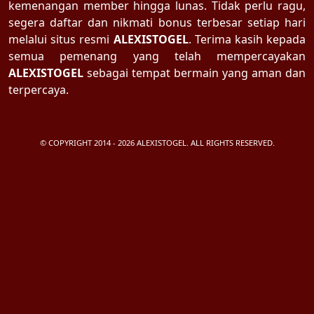
kemenangan member hingga lunas. Tidak perlu ragu,
segera daftar dan nikmati bonus terbesar setiap hari
melalui situs resmi
ALEXISTOGEL
. Terima kasih kepada
semua pemenang yang telah mempercayakan
ALEXISTOGEL
sebagai tempat bermain yang aman dan
terpercaya.
© COPYRIGHT 2014 - 2026 ALEXISTOGEL. ALL RIGHTS RESERVED.