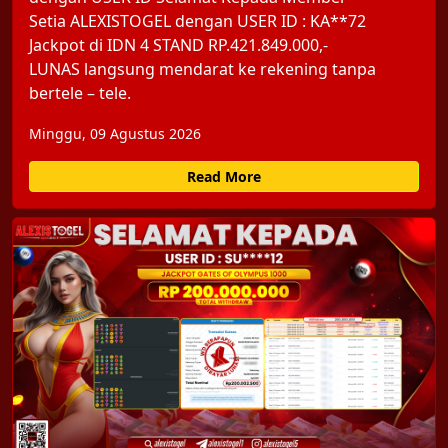
Setia ALEXISTOGEL dengan USER ID : KA**72
Jackpot di IDN 4 STAND RP.421.849.000,-
LUNAS langsung mendarat ke rekening tanpa
bertele – tele.
Minggu, 09 Agustus 2026
Read More