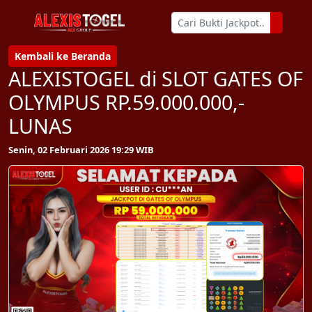
Kembali ke Beranda
ALEXISTOGEL di SLOT GATES OF
OLYMPUS RP.59.000.000,-
LUNAS
Senin, 02 Februari 2026 19:29 WIB