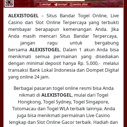
ALEXISTOGEL
– Situs Bandar Togel Online, Live
Casino dan Slot Online Terpercaya yang terbukti
membayar berapapun kemenangan Anda. Jika
Anda masih mencari Situs Bandar Terpercaya,
jangan ragu untuk bergabung
bersama
ALEXISTOGEL
. Dalam 1 akun Anda bisa
menikmati semua permainan yang disediakan
dengan minimal deposit hanya Rp. 5.000,- melalui
transaksi Bank Lokal Indonesia dan Dompet Digital
yang online 24 jam.
Berbagai pasaran togel online resmi bisa Anda
nikmati di
ALEXISTOGEL
, mulai dari Togel
Hongkong, Togel Sydney, Togel Singapore,
Totomacau dan Togel WLA terbaik lainnya. Anda
juga bisa menikmati permainan Live Casino
lengkap dan Slot Online Gacor terbaik. Hadiah dan