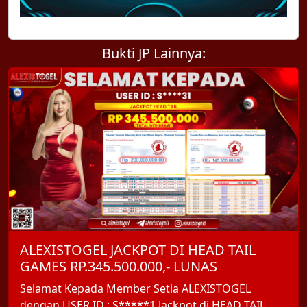
Bukti JP Lainnya:
ALEXISTOGEL JACKPOT DI HEAD TAIL
GAMES RP.345.500.000,- LUNAS
Selamat Kepada Member Setia ALEXISTOGEL
dengan USER ID : S*****1 Jackpot di HEAD TAIL