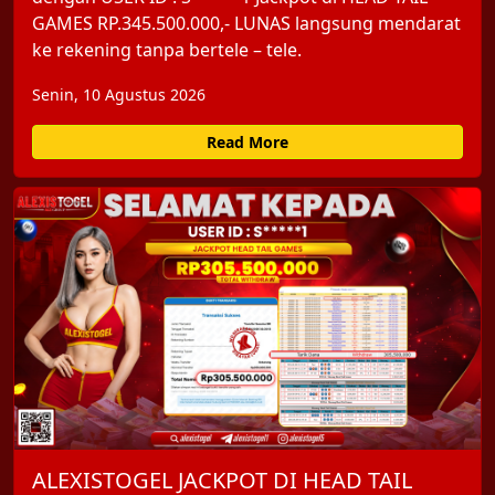
GAMES RP.345.500.000,- LUNAS langsung mendarat
ke rekening tanpa bertele – tele.
Senin, 10 Agustus 2026
Read More
ALEXISTOGEL JACKPOT DI HEAD TAIL