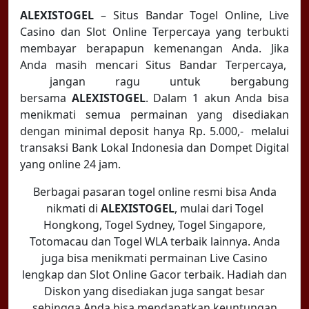
ALEXISTOGEL
– Situs Bandar Togel Online, Live
Casino dan Slot Online Terpercaya yang terbukti
membayar berapapun kemenangan Anda. Jika
Anda masih mencari Situs Bandar Terpercaya,
jangan ragu untuk bergabung
bersama
ALEXISTOGEL
. Dalam 1 akun Anda bisa
menikmati semua permainan yang disediakan
dengan minimal deposit hanya Rp. 5.000,- melalui
transaksi Bank Lokal Indonesia dan Dompet Digital
yang online 24 jam.
Berbagai pasaran togel online resmi bisa Anda
nikmati di
ALEXISTOGEL
, mulai dari Togel
Hongkong, Togel Sydney, Togel Singapore,
Totomacau dan Togel WLA terbaik lainnya. Anda
juga bisa menikmati permainan Live Casino
lengkap dan Slot Online Gacor terbaik. Hadiah dan
Diskon yang disediakan juga sangat besar
sehingga Anda bisa mendapatkan keuntungan