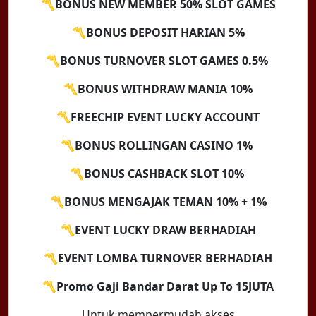
〽️BONUS NEW MEMBER 50% SLOT GAMES
〽️BONUS DEPOSIT HARIAN 5%
〽️BONUS TURNOVER SLOT GAMES 0.5%
〽️BONUS WITHDRAW MANIA 10%
〽️FREECHIP EVENT LUCKY ACCOUNT
〽️BONUS ROLLINGAN CASINO 1%
〽️BONUS CASHBACK SLOT 10%
〽️BONUS MENGAJAK TEMAN 10% + 1%
〽️EVENT LUCKY DRAW BERHADIAH
〽️EVENT LOMBA TURNOVER BERHADIAH
〽️Promo Gaji Bandar Darat Up To 15JUTA
Untuk mempermudah akses