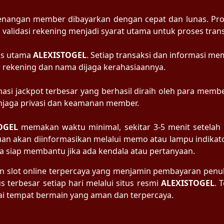
nangan member dibayarkan dengan cepat dan lunas. Pros
 validasi rekening menjadi syarat utama untuk proses trans
tas utama
ALEXISTOGEL
. Setiap transaksi dan informasi m
or rekening dan nama dijaga kerahasiaannya.
si jackpot terbesar yang berhasil diraih oleh para membe
njaga privasi dan keamanan member.
TOGEL
memakan waktu minimal, sekitar 3-5 menit setelah 
n akan diinformasikan melalui memo atau lampu indikato
ga siap membantu jika ada kendala atau pertanyaan.
an slot online terpercaya yang menjamin pembayaran pe
s terbesar setiap hari melalui situs resmi
ALEXISTOGEL
. 
i tempat bermain yang aman dan terpercaya.