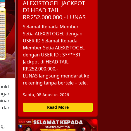
ALEXISTOGEL JACKPOT
DI HEAD TAIL
RP.252.000.000,- LUNAS
Selamat Kepada Member
Setia ALEXISTOGEL dengan
USER ID Selamat Kepada
Member Setia ALEXISTOGEL
dengan USER ID : S****31
Jackpot di HEAD TAIL
RP.252.000.000,-
LUNAS langsung mendarat ke
rekening tanpa bertele – tele.
bukti
angan
Sabtu, 08 Agustus 2026
ainan
a dan
Read More
ng,