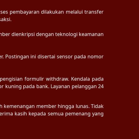
es pembayaran dilakukan melalui transfer
aksi.
ember dienkripsi dengan teknologi keamanan
r. Postingan ini disertai sensor pada nomor
pengisian formulir withdraw. Kendala pada
r kuning pada bank. Layanan pelanggan 24
nuh kemenangan member hingga lunas. Tidak
Terima kasih kepada semua pemenang yang